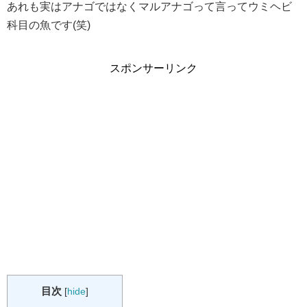
あれも実はアナゴではなくマルアナゴって言ってウミヘビ
科目の魚です(笑)
スポンサーリンク
目次
[
hide
]