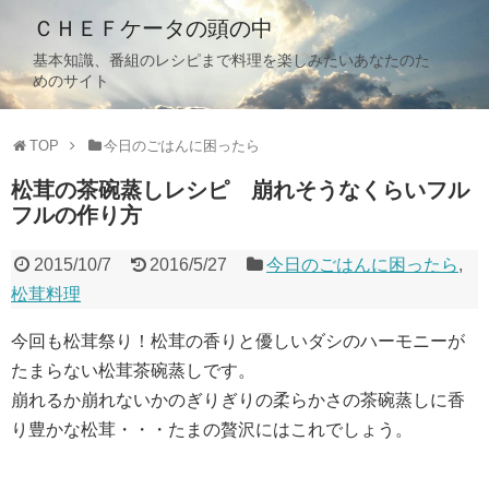
ＣＨＥＦケータの頭の中
基本知識、番組のレシピまで料理を楽しみたいあなたのた
めのサイト
TOP
今日のごはんに困ったら
松茸の茶碗蒸しレシピ 崩れそうなくらいフル
フルの作り方
2015/10/7
2016/5/27
今日のごはんに困ったら
,
松茸料理
今回も松茸祭り！松茸の香りと優しいダシのハーモニーが
たまらない松茸茶碗蒸しです。
崩れるか崩れないかのぎりぎりの柔らかさの茶碗蒸しに香
り豊かな松茸・・・たまの贅沢にはこれでしょう。