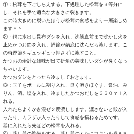
①：松茸を下ごしらえする。下処理した松茸を３等分に
し、それを手で適当な大きさに裂きます。
この時大きめに裂いたほうが松茸の食感をより一層楽しめ
ます＾＾
②：鍋に水出し昆布ダシを入れ、沸騰直前まで沸かし火を
止めかつお節を入れ、鰹節が鍋底に沈んだら漉します。こ
の時鰹節をギュッギュッ押さずに漉すこと。
かつおの余計な雑味が出て折角の美味しいダシが臭くなっ
ちゃいます。
かつおダシをとったら冷ましておきます。
③：玉子をボールに割り入れ、良く溶きほぐす。醤油、み
りん、酒。塩を入れ、冷ましたかつおだしを３６０ｍｌ入
れる。
入れたらよくかき混ぜ２度漉しします。漉さないと殻が入
ったり、カラザが入ったりして食感を損ねるためです。
器に入れたら先ほどの松茸を入れる。
④：蒸し器の準備をする。蒸し器のふたにフキンを巻きま