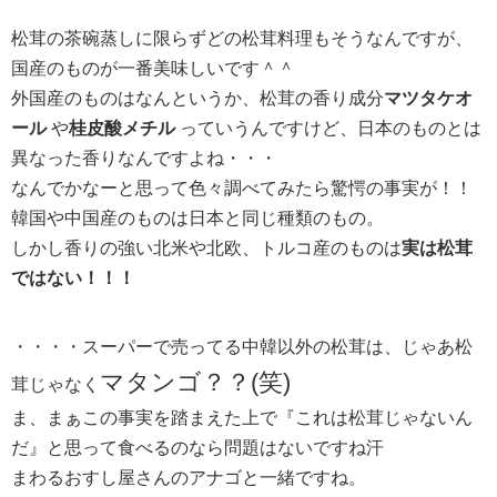
松茸の茶碗蒸しに限らずどの松茸料理もそうなんですが、
国産のものが一番美味しいです＾＾
外国産のものはなんというか、松茸の香り成分
マツタケオ
ール
や
桂皮酸メチル
っていうんですけど、日本のものとは
異なった香りなんですよね・・・
なんでかなーと思って色々調べてみたら驚愕の事実が！！
韓国や中国産のものは日本と同じ種類のもの。
しかし香りの強い北米や北欧、トルコ産のものは
実は松茸
ではない！！！
・・・・スーパーで売ってる中韓以外の松茸は、じゃあ松
マタンゴ？？(笑)
茸じゃなく
ま、まぁこの事実を踏まえた上で『これは松茸じゃないん
だ』と思って食べるのなら問題はないですね汗
まわるおすし屋さんのアナゴと一緒ですね。