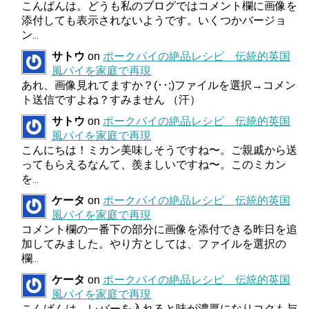
こんばんは。どうも私のブログではコメント欄に画像を
添付しても表示されないようです。いくつかバージョ
ン
...
サトウ
on
ポークパイの絶品レシピ 伝統的英国
風パイを家庭で再現
あれ、画像見れてますか？(･･;)ファイルを選択→コメン
ト送信ですよね？すみません （汗）
サトウ
on
ポークパイの絶品レシピ 伝統的英国
風パイを家庭で再現
こんにちは！ミカン美味しそうですね〜。ご親戚から送
ってもらえるなんて、羨ましいですね〜。このミカン
を
...
ケータ
on
ポークパイの絶品レシピ 伝統的英国
風パイを家庭で再現
コメント欄の一番下の部分に画像を添付できる昨日を追
加してみました。やり方としては、ファイルを選択の
欄
...
ケータ
on
ポークパイの絶品レシピ 伝統的英国
風パイを家庭で再現
こんばんは。レバーを入れると味が濃厚になりコクも与