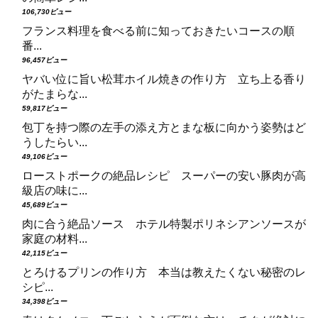
106,730ビュー
フランス料理を食べる前に知っておきたいコースの順
番...
96,457ビュー
ヤバい位に旨い松茸ホイル焼きの作り方 立ち上る香り
がたまらな...
59,817ビュー
包丁を持つ際の左手の添え方とまな板に向かう姿勢はど
うしたらい...
49,106ビュー
ローストポークの絶品レシピ スーパーの安い豚肉が高
級店の味に...
45,689ビュー
肉に合う絶品ソース ホテル特製ポリネシアンソースが
家庭の材料...
42,115ビュー
とろけるプリンの作り方 本当は教えたくない秘密のレ
シピ...
34,398ビュー