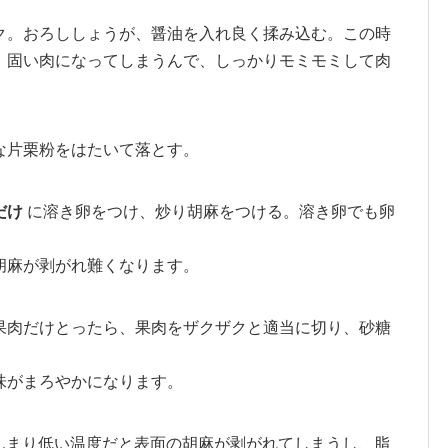
ク。おろししょうが、醤油を入れ良く揉み込む。この時
、固い肉になってしまうんで、しっかりモミモミして肉
な片栗粉をはたいて落とす。
だけ
に溶き卵をつけ、炒り胡麻をつける。溶き卵でも卵
胡麻が剥がれ難くなります。
果肉だけとったら、果肉をザクザクと適当に切り、砂糖
味がまろやかになります。
んまり低い温度だと表面の胡麻が剥がれてしまうし、脂