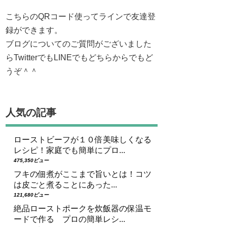
こちらのQRコード使ってラインで友達登
録ができます。
ブログについてのご質問がございました
らTwitterでもLINEでもどちらからでもど
うぞ＾＾
人気の記事
ローストビーフが１０倍美味しくなる
レシピ！家庭でも簡単にプロ...
475,350ビュー
フキの佃煮がここまで旨いとは！コツ
は皮ごと煮ることにあった...
121,680ビュー
絶品ローストポークを炊飯器の保温モ
ードで作る プロの簡単レシ...