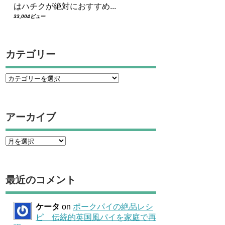
はハチクが絶対におすすめ...
33,004ビュー
カテゴリー
アーカイブ
最近のコメント
ケータ
on
ポークパイの絶品レシ
ピ 伝統的英国風パイを家庭で再