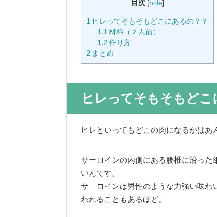
目次
[
hide
]
1
ヒレってそもそもどこにあるの？？
1.1
材料（２人前）
1.2
作り方
2
まとめ
ヒレってそもそもどこ
ヒレといってもどこの肉になるかはあ
サーロインの内側にある腰椎に沿った
いんです。
サーロインは男性のような力強い味わ
われることもあるほど。