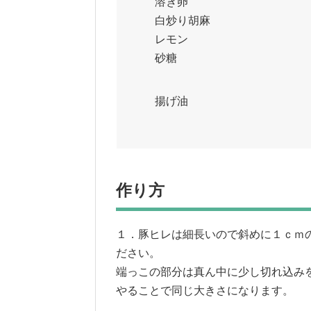
溶き卵 ・・
白炒り胡麻 
レモン ・
砂糖 ・・
揚げ油 ・
作り方
１．豚ヒレは細長いので斜めに１ｃｍ
ださい。
端っこの部分は真ん中に少し切れ込み
やることで同じ大きさになります。