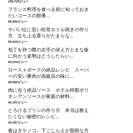
106,725ビュー
フランス料理を食べる前に知っておき
たいコースの順番...
96,454ビュー
ヤバい位に旨い松茸ホイル焼きの作り
方 立ち上る香りがたまらな...
59,815ビュー
包丁を持つ際の左手の添え方とまな板
に向かう姿勢はどうしたらい...
49,104ビュー
ローストポークの絶品レシピ スーパ
ーの安い豚肉が高級店の味に...
45,689ビュー
肉に合う絶品ソース ホテル特製ポリ
ネシアンソースが家庭の材料...
42,101ビュー
とろけるプリンの作り方 本当は教え
たくない秘密のレシピ...
34,397ビュー
春はタケノコ。下ごしらえが面倒な方