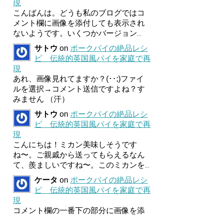
現
こんばんは。どうも私のブログではコ
メント欄に画像を添付しても表示され
ないようです。いくつかバージョン
...
サトウ
on
ポークパイの絶品レシ
ピ 伝統的英国風パイを家庭で再
現
あれ、画像見れてますか？(･･;)ファイ
ルを選択→コメント送信ですよね？す
みません （汗）
サトウ
on
ポークパイの絶品レシ
ピ 伝統的英国風パイを家庭で再
現
こんにちは！ミカン美味しそうです
ね〜。ご親戚から送ってもらえるなん
て、羨ましいですね〜。このミカンを
...
ケータ
on
ポークパイの絶品レシ
ピ 伝統的英国風パイを家庭で再
現
コメント欄の一番下の部分に画像を添