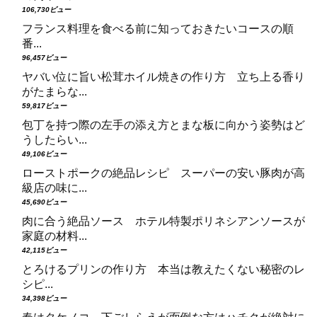
106,730ビュー
フランス料理を食べる前に知っておきたいコースの順
番...
96,457ビュー
ヤバい位に旨い松茸ホイル焼きの作り方 立ち上る香り
がたまらな...
59,817ビュー
包丁を持つ際の左手の添え方とまな板に向かう姿勢はど
うしたらい...
49,106ビュー
ローストポークの絶品レシピ スーパーの安い豚肉が高
級店の味に...
45,690ビュー
肉に合う絶品ソース ホテル特製ポリネシアンソースが
家庭の材料...
42,115ビュー
とろけるプリンの作り方 本当は教えたくない秘密のレ
シピ...
34,398ビュー