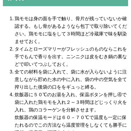
鶏モモは身の面を手で触り、骨片が残っていないか確
認する。もし骨があるようなら包丁で取り除いてくだ
さい。鶏モモに塩をして３時間ほど冷蔵庫で味を馴染
ませておく。
タイムとローズマリーがフレッシュのものならこれを
手でもんで香りを出す。ニンニクは皮をむき鍋の裏な
どで叩いてつぶしておく。
全ての材料を袋に入れて、袋に水が入らないように注
意しながら貯めた水の中に入れ、袋の中の空気を全て
搾り出した後袋の口ををギュっと縛る。
炊飯器に５０℃のお湯を入れ、保温ボタンを押し④で
袋に入れた鶏モモを入れ２～３時間ほどじっくり火を
入れ、鶏のコラーゲンを分解させます。
炊飯器の保温モードは６０－７０℃で温度も一定に保
たれるのでこの方法なら温度管理をしなくても勝手に