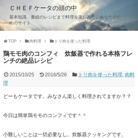
ＣＨＥＦケータの頭の中
基本知識、番組のレシピまで料理を楽しみたいあなたのた
めのサイト
TOP
肉料理
トリ肉を使った料理
鶏モモ肉のコンフィ 炊飯器で作れる本格フレ
ンチの絶品レシピ
2015/10/25
2016/5/26
トリ肉を使った料理
,
肉料
理
どーもケータです。みなさん楽しく料理されてますか？？
今日は簡単鶏モモのコンフィです＾＾
小難しいことは一切必要なし。炊飯器クッキングです。