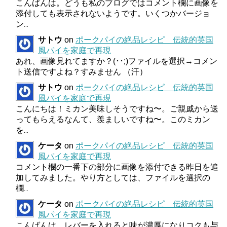
こんばんは。どうも私のブログではコメント欄に画像を
添付しても表示されないようです。いくつかバージョ
ン
...
サトウ
on
ポークパイの絶品レシピ 伝統的英国
風パイを家庭で再現
あれ、画像見れてますか？(･･;)ファイルを選択→コメン
ト送信ですよね？すみません （汗）
サトウ
on
ポークパイの絶品レシピ 伝統的英国
風パイを家庭で再現
こんにちは！ミカン美味しそうですね〜。ご親戚から送
ってもらえるなんて、羨ましいですね〜。このミカン
を
...
ケータ
on
ポークパイの絶品レシピ 伝統的英国
風パイを家庭で再現
コメント欄の一番下の部分に画像を添付できる昨日を追
加してみました。やり方としては、ファイルを選択の
欄
...
ケータ
on
ポークパイの絶品レシピ 伝統的英国
風パイを家庭で再現
こんばんは。レバーを入れると味が濃厚になりコクも与