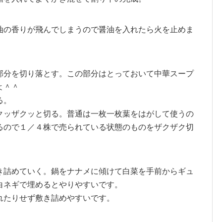
油の香りが飛んでしまうので醤油を入れたら火を止めま
部分を切り落とす。この部分はとっておいて中華スープ
よ＾＾
る。
クッザクッと切る。普通は一枚一枚葉をはがして使うの
るので１／４株で売られている状態のものをザクザク切
き詰めていく。鍋をナナメに傾けて白菜を手前からギュ
白ネギで埋めるとやりやすいです。
れたりせず敷き詰めやすいです。