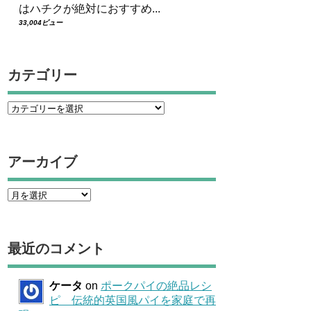
はハチクが絶対におすすめ...
33,004ビュー
カテゴリー
アーカイブ
最近のコメント
ケータ
on
ポークパイの絶品レシ
ピ 伝統的英国風パイを家庭で再