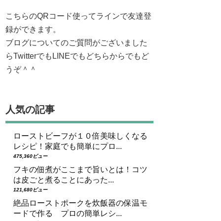
こちらのQRコード使ってラインで友達登
録ができます。
ブログについてのご質問がございました
らTwitterでもLINEでもどちらからでもど
うぞ＾＾
人気の記事
ローストビーフが１０倍美味しくなる
レシピ！家庭でも簡単にプロ...
475,360ビュー
フキの佃煮がここまで旨いとは！コツ
は皮ごと煮ることにあった...
121,680ビュー
絶品ローストポークを炊飯器の保温モ
ードで作る プロの簡単レシ...