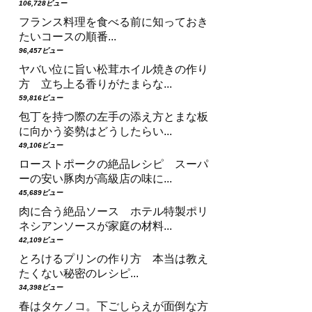
106,728ビュー
フランス料理を食べる前に知っておき
たいコースの順番...
96,457ビュー
ヤバい位に旨い松茸ホイル焼きの作り
方 立ち上る香りがたまらな...
59,816ビュー
包丁を持つ際の左手の添え方とまな板
に向かう姿勢はどうしたらい...
49,106ビュー
ローストポークの絶品レシピ スーパ
ーの安い豚肉が高級店の味に...
45,689ビュー
肉に合う絶品ソース ホテル特製ポリ
ネシアンソースが家庭の材料...
42,109ビュー
とろけるプリンの作り方 本当は教え
たくない秘密のレシピ...
34,398ビュー
春はタケノコ。下ごしらえが面倒な方