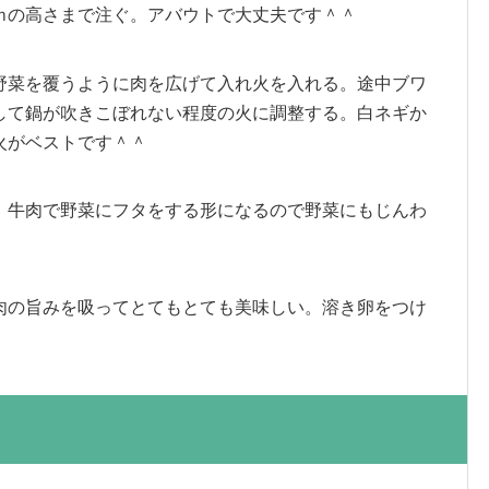
ｍの高さまで注ぐ。アバウトで大丈夫です＾＾
野菜を覆うように肉を広げて入れ火を入れる。途中ブワ
して鍋が吹きこぼれない程度の火に調整する。白ネギか
火がベストです＾＾
。牛肉で野菜にフタをする形になるので野菜にもじんわ
肉の旨みを吸ってとてもとても美味しい。溶き卵をつけ