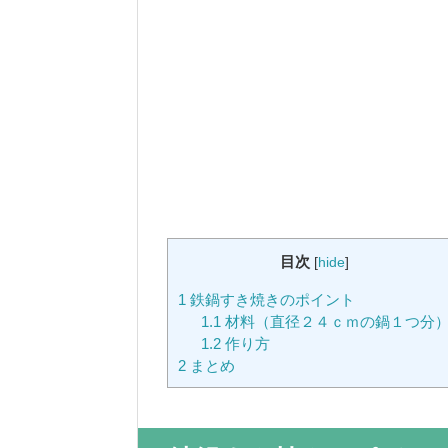
目次
[
hide
]
1
鉄鍋すき焼きのポイント
1.1
材料（直径２４ｃｍの鍋１つ分
1.2
作り方
2
まとめ