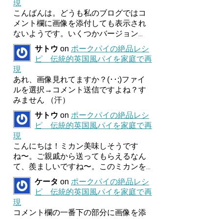
現
こんばんは。どうも私のブログではコ
メント欄に画像を添付しても表示され
ないようです。いくつかバージョン
...
サトウ
on
ポークパイの絶品レシ
ピ 伝統的英国風パイを家庭で再
現
あれ、画像見れてますか？(･･;)ファイ
ルを選択→コメント送信ですよね？す
みません （汗）
サトウ
on
ポークパイの絶品レシ
ピ 伝統的英国風パイを家庭で再
現
こんにちは！ミカン美味しそうです
ね〜。ご親戚から送ってもらえるなん
て、羨ましいですね〜。このミカンを
...
ケータ
on
ポークパイの絶品レシ
ピ 伝統的英国風パイを家庭で再
現
コメント欄の一番下の部分に画像を添